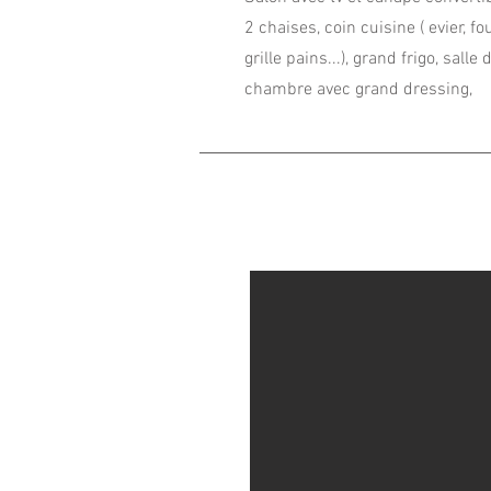
2 chaises, coin cuisine ( evier, f
grille pains...), grand frigo, salle
chambre avec grand dressing,