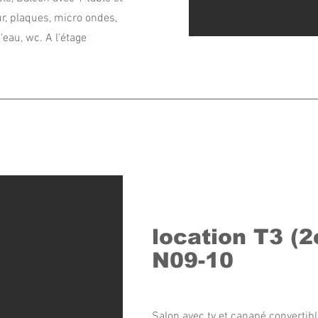
our, plaques, micro ondes,
 d'eau, wc. A l'étage
location T3 (
N09-10
Salon avec tv et canapé convertibl