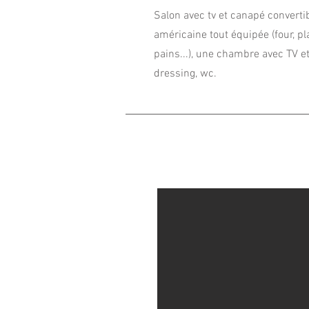
Salon avec tv et canapé convertib
américaine tout équipée (four, pl
pains...), une chambre avec TV et
dressing, wc.