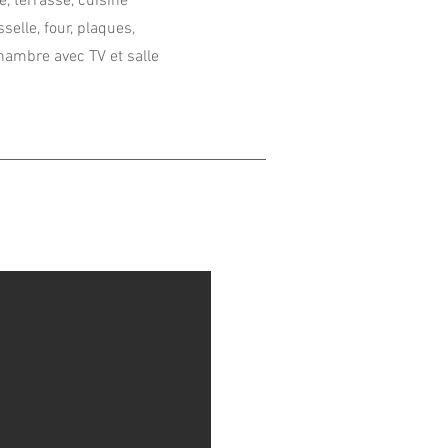
e, terrasse, cuisine
selle, four, plaques,
chambre avec TV et salle