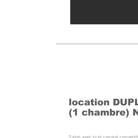
location DUP
(1 chambre) 
Salon avec tv et canapé convertib