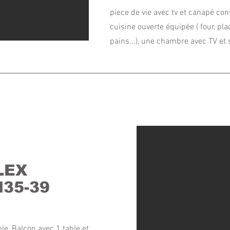
piece de vie avec tv et canapé conv
cuisine ouverte équipée ( four, pla
pains...), une chambre avec TV et s
LEX
N35-39
le, Balcon avec 1 table et