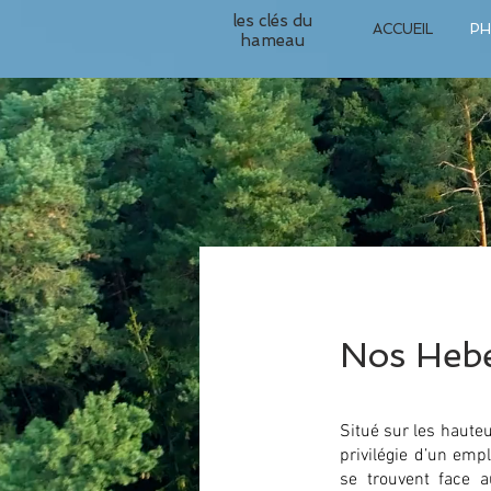
les clés du
ACCUEIL
P
hameau
Nos Heb
Situé sur les haute
privilégie d’un em
se trouvent face a