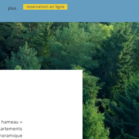
reservation en ligne
plus..
du hameau »
partements
anoramique