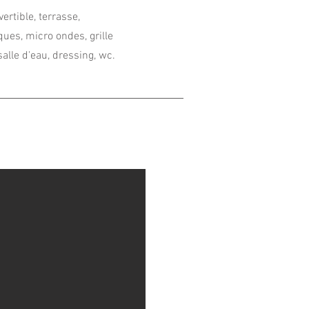
ertible, terrasse,
ques, micro ondes, grille
alle d'eau, dressing, wc.