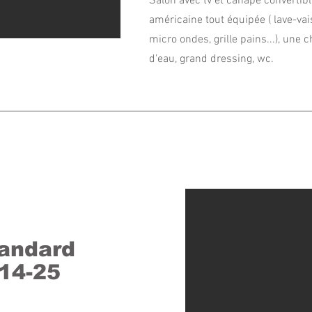
Salon avec tv et canapé convertibl
américaine tout équipée ( lave-vais
micro ondes, grille pains...), une 
d'eau, grand dressing, wc.
tandard
14-25