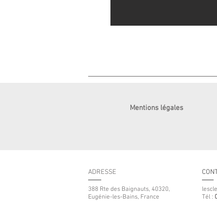
Mentions légales
ADRESSE
CONT
388 Rte des Baignauts, 40320,
lesc
Eugénie-les-Bains, France
Tél :